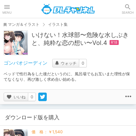
DLチャンネル
MENU
SEARCH
マンガ＆イラスト
イラスト集
いけない！水球部〜危険な水しぶき
と、純粋な恋の想い〜Vol.4
ゴンバオジーディン
ウォッチ
0
ベッドで性行為をした後だというのに、風呂場でもお互いまた理性が保
てなくなり、再び激しく求め合い始める。
いいね
0
ダウンロード版を購入
価格
:
￥1,540