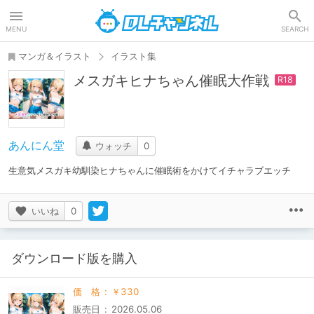
DLチャンネル
MENU
SEARCH
マンガ＆イラスト
イラスト集
メスガキヒナちゃん催眠大作戦
あんにん堂
ウォッチ
0
生意気メスガキ幼馴染ヒナちゃんに催眠術をかけてイチャラブエッチ
いいね
0
ダウンロード版を購入
価格
:
￥330
販売日
:
2026.05.06