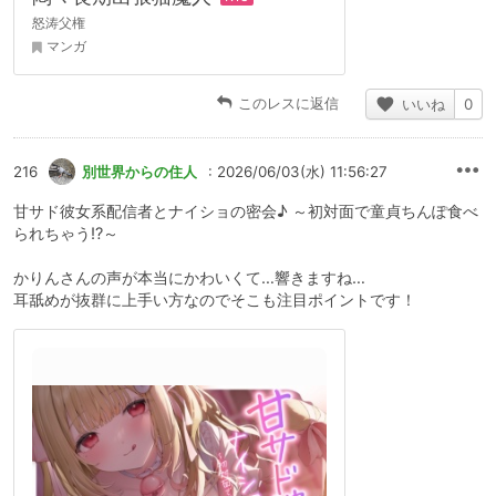
怒涛父権
マンガ
このレスに返信
いいね
0
216
別世界からの住人
: 2026/06/03(水) 11:56:27
甘サド彼女系配信者とナイショの密会♪ ～初対面で童貞ちんぽ食べ
られちゃう!?～
かりんさんの声が本当にかわいくて…響きますね…
耳舐めが抜群に上手い方なのでそこも注目ポイントです！