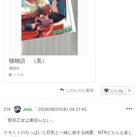
猫物語 （黒）
講談社
ノベル
このレスに返信
いいね
0
214
JasL
: 2026/06/03(水) 04:21:45
「獣耳乙女は裏切らない」
ケモミミのちっぱいと巨乳と一緒に旅する純愛、NTRどちらも楽し