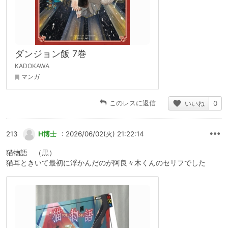
ダンジョン飯 7巻
KADOKAWA
マンガ
このレスに返信
いいね
0
213
H博士
: 2026/06/02(火) 21:22:14
猫物語 （黒）
猫耳ときいて最初に浮かんだのが阿良々木くんのセリフでした