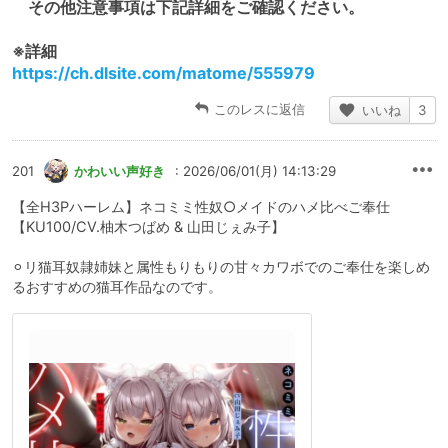
その他注意事項は下記詳細をご確認ください。
※詳細
https://ch.dlsite.com/matome/555979
このレスに返信
いいね
3
201
かわいい声好き
: 2026/06/01(月) 14:13:29
【全H3Pハーレム】ネコミミ性奴○メイドのハメ比べご奉仕
【KU100/CV.柚木つばめ & 山田じぇみ子】
⚪︎リ猫耳奴隷姉妹と属性もりもりの甘々カワボでのご奉仕を楽しめ
るおすすめの猫耳作品なのです。