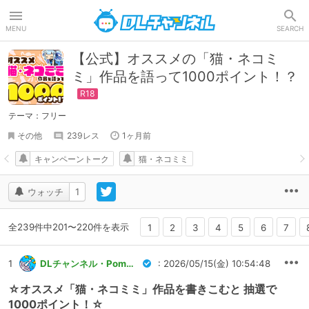
DLチャンネル
MENU
SEARCH
【公式】オススメの「猫・ネコミ
ミ」作品を語って1000ポイント！？
テーマ：フリー
その他
239レス
1ヶ月前
キャンペーントーク
猫・ネコミミ
ウォッチ
1
全239件中201〜220件を表示
1
2
3
4
5
6
7
1
DLチャンネル・Pommu運営
: 2026/05/15(金) 10:54:48
☆オススメ「猫・ネコミミ」作品を書きこむと 抽選で
1000ポイント！☆