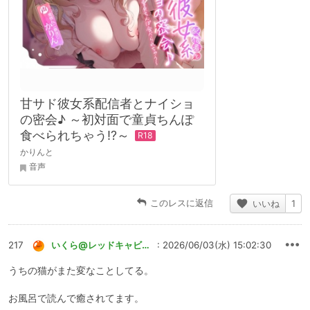
甘サド彼女系配信者とナイショ
の密会♪ ～初対面で童貞ちんぽ
食べられちゃう!?～
かりんと
音声
このレスに返信
いいね
1
217
いくら@レッドキャビア/Paranoia
: 2026/06/03(水) 15:02:30
うちの猫がまた変なことしてる。
お風呂で読んで癒されてます。