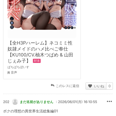
【全H3Pハーレム】ネコミミ性
奴隷メイドのハメ比べご奉仕
【KU100/CV.柚木つばめ & 山田
じぇみ子】
ぱちぱちぼいす
音声
このレスに返信
いいね
0
202
まだ名前がありません
: 2026/06/01(月) 16:10:55
ボクの理想の異世界生活総集編01