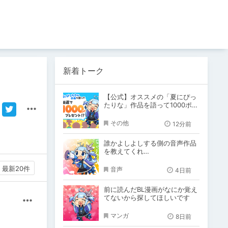
新着トーク
【公式】オススメの「夏にぴっ
たりな」作品を語って1000ポイ
ント！？
その他
12分前
誰かよしよしする側の音声作品
を教えてくれ…
最新20件
音声
4日前
前に読んだBL漫画がなにか覚え
てないから探してほしいです
その他
マンガ
8日前