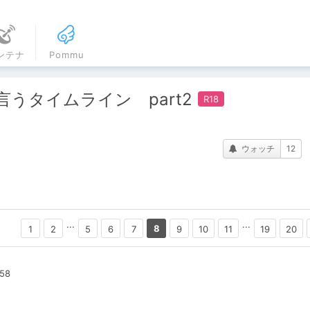
ンテナ
Pommu
うタイムライン part2
ウォッチ
12
...
...
8
1
2
5
6
7
9
10
11
19
20
:58