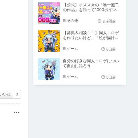
【公式】オススメの「唯一無二
の作品」を語って1000ポイン
ト！？
その他
2時間前
【募集＆相談！！】同人エロゲ
を作りたいけど、「絵が描けな
い！！」「システム作りできな
い！」
ゲーム
8日前
自分の好きな同人エロゲについ
て自由に語ろう
ゲーム
8日前
いいね
3
その他