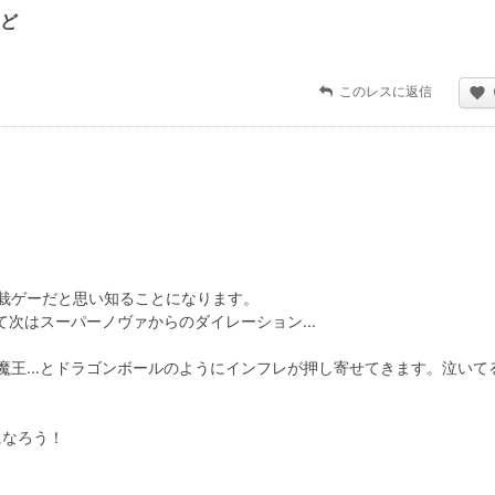
ど
このレスに返信
栽ゲーだと思い知ることになります。
て次はスーパーノヴァからのダイレーション...
王...とドラゴンボールのようにインフレが押し寄せてきます。泣いて
になろう！