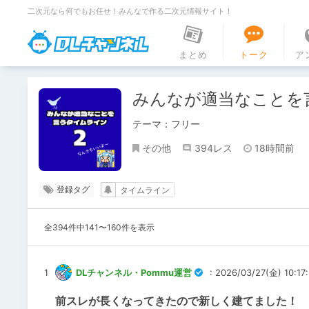
二次元なら何でもお任せ！みんなで作る二次元情報サイト！
DLチャンネル
まとめ
トーク
ア
みんなが適当なことを言
テーマ：フリー
その他
394レス
18時間前
登録タグ
タイムライン
全394件中141〜160件を表示
1
DLチャンネル・Pommu運営
: 2026/03/27(金) 10:17
前スレが長くなってきたので新しく建てました！