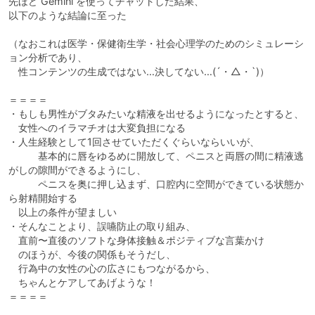
先ほど Gemini を使ってチャットした結果、
以下のような結論に至った
（なおこれは医学・保健衛生学・社会心理学のためのシミュレーシ
ョン分析であり、
性コンテンツの生成ではない…決してない…(´・△・`)）
＝＝＝＝
・もしも男性がブタみたいな精液を出せるようになったとすると、
女性へのイラマチオは大変負担になる
・人生経験として1回させていただくぐらいならいいが、
基本的に唇をゆるめに開放して、ペニスと両唇の間に精液逃
がしの隙間ができるようにし、
ペニスを奥に押し込まず、口腔内に空間ができている状態か
ら射精開始する
以上の条件が望ましい
・そんなことより、誤嚥防止の取り組み、
直前〜直後のソフトな身体接触＆ポジティブな言葉かけ
のほうが、今後の関係もそうだし、
行為中の女性の心の広さにもつながるから、
ちゃんとケアしてあげような！
＝＝＝＝