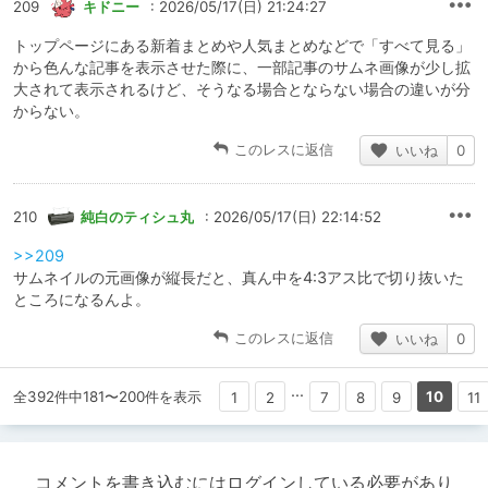
209
キドニー
: 2026/05/17(日) 21:24:27
トップページにある新着まとめや人気まとめなどで「すべて見る」
から色んな記事を表示させた際に、一部記事のサムネ画像が少し拡
大されて表示されるけど、そうなる場合とならない場合の違いが分
からない。
このレスに返信
いいね
0
210
純白のティシュ丸
: 2026/05/17(日) 22:14:52
>>209
サムネイルの元画像が縦長だと、真ん中を4:3アス比で切り抜いた
ところになるんよ。
このレスに返信
いいね
0
...
全392件中181〜200件を表示
10
1
2
7
8
9
11
コメントを書き込むにはログインしている必要があり