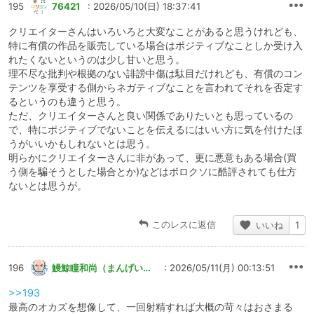
195
76421
: 2026/05/10(日) 18:37:41
クリエイターさんはいろいろと大変なことがあると思うけれども、
特に有償の作品を販売している場合はポジティブなことしか受け入
れたくないというのは少し甘いと思う。
理不尽な批判や根拠のない誹謗中傷は駄目だけれども、有償のコン
テンツを享受する側からネガティブなことを言われてそれを否定す
るというのも違うと思う。
ただ、クリエイターさんと良い関係でありたいとも思っているの
で、特にポジティブでないことを伝えるにはいい方に気を付けたほ
うがいいかもしれないとは思う。
明らかにクリエイターさんに非があって、更に悪意もある場合(買
う側を騙そうとした場合とか)などはボロクソに酷評されても仕方
ないとは思うが。
このレスに返信
いいね
1
196
鰻鯨瞳和尚（まんげいどうかずなお）
: 2026/05/11(月) 00:13:51
>>193
最高のオカズを想像して、一回射精すれば大概の苛々はおさまる