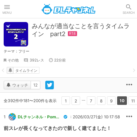
DLチャンネル
MENU
SEARCH
みんなが適当なことを言うタイムラ
イン part2
テーマ：フリー
その他
392レス
22分前
タイムライン
ウォッチ
12
...
全392件中181〜200件を表示
10
1
2
7
8
9
11
1
DLチャンネル・Pommu運営
: 2026/03/27(金) 10:17:58
前スレが長くなってきたので新しく建てました！