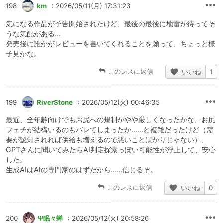
198
km
: 2026/05/11(月) 17:31:23
気になる作品が予告開始されたけど、最後の最後に地雷が待ってそ
うな気配がある…
発売後に誰かがレビューを書いてくれることを願って、ちょっと様
子見かな。
このレスに返信
いいね
1
199
RiverStone
: 2026/05/12(火) 00:46:35
最近、全年齢向けでもお尻への規制がやや厳しくなったかな、お尻
フェチが結構いるのもバレてしまったか……と複雑だったけど（需
要が認知されれば供給も増えるので悪いことばかりじゃない）、
GPTさんに聞いてみたらAI判定探索っぽい可能性が浮上して、安心
した。
生成AIはAIの専門家のはずだから……信じるぞ。
このレスに返信
いいね
0
200
Ψ眠々蝉
: 2026/05/12(火) 20:58:26