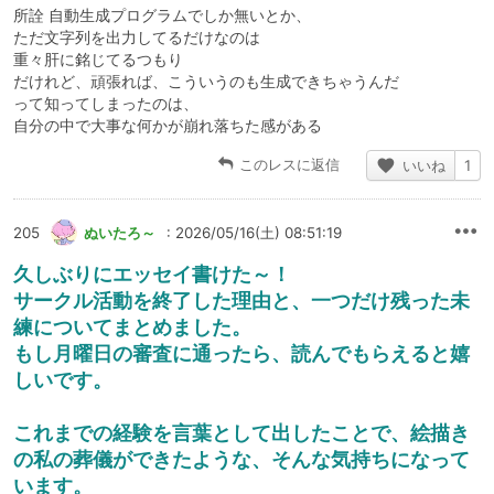
所詮 自動生成プログラムでしか無いとか、
ただ文字列を出力してるだけなのは
重々肝に銘じてるつもり
だけれど、頑張れば、こういうのも生成できちゃうんだ
って知ってしまったのは、
自分の中で大事な何かが崩れ落ちた感がある
このレスに返信
いいね
1
205
ぬいたろ～
: 2026/05/16(土) 08:51:19
久しぶりにエッセイ書けた～！
サークル活動を終了した理由と、一つだけ残った未
練についてまとめました。
もし月曜日の審査に通ったら、読んでもらえると嬉
しいです。
これまでの経験を言葉として出したことで、絵描き
の私の葬儀ができたような、そんな気持ちになって
います。