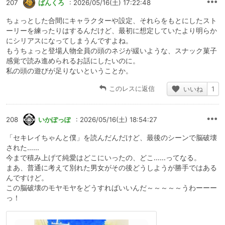
207
ばんくろ
: 2026/05/16(土) 17:22:48
ちょっとした合間にキャラクターや設定、それらをもとにしたスト
ーリーを練ったりはするんだけど、最初に想定していたより明らか
にシリアスになってしまうんですよね。
もうちょっと登場人物全員の頭のネジが緩いような、スナック菓子
感覚で読み進められるお話にしたいのに。
私の頭の遊びが足りないということか。
このレスに返信
いいね
1
208
いかぽっぽ
: 2026/05/16(土) 18:54:27
「セキレイちゃんと僕」を読んだんだけど、最後のシーンで脳破壊
された……
今まで積み上げて純愛はどこにいったの、どこ……ってなる。
まあ、普通に考えて別れた男女がその後どうしようが勝手ではある
んですけど。
この脳破壊のモヤモヤをどうすればいいんだ～～～～～うわーーー
っ！