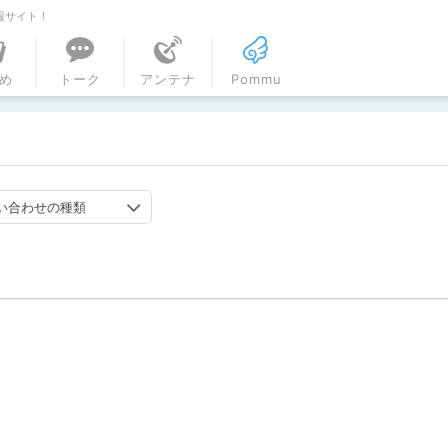
報サイト！
ル
め
トーク
アンテナ
Pommu
い合わせの種類