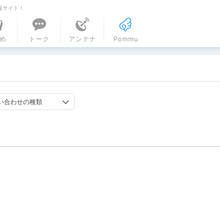
報サイト！
ル
め
トーク
アンテナ
Pommu
い合わせの種類