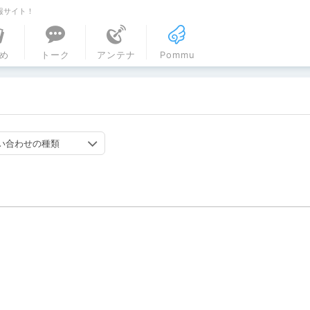
報サイト！
ル
め
トーク
アンテナ
Pommu
い合わせの種類