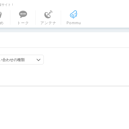
報サイト！
ル
め
トーク
アンテナ
Pommu
い合わせの種類