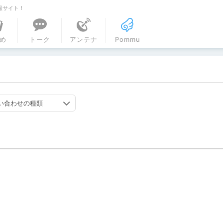
報サイト！
ル
め
トーク
アンテナ
Pommu
い合わせの種類