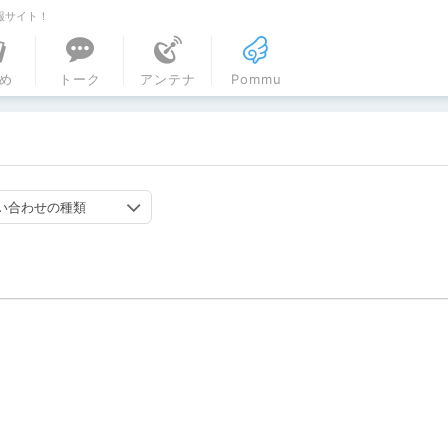
報サイト！
ル
め
トーク
アンテナ
Pommu
い合わせの種類