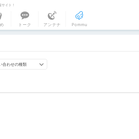
報サイト！
ル
め
トーク
アンテナ
Pommu
い合わせの種類