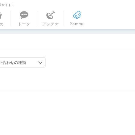
報サイト！
ル
め
トーク
アンテナ
Pommu
い合わせの種類