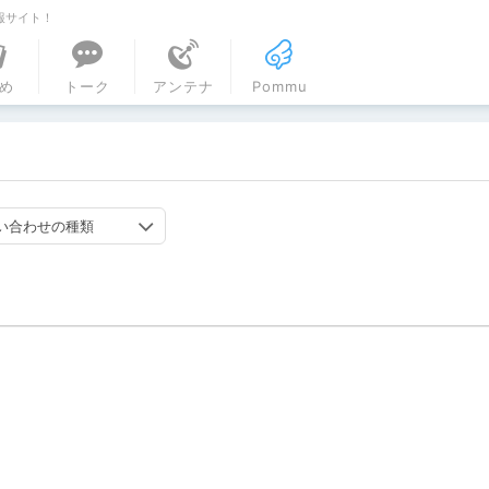
報サイト！
ル
め
トーク
アンテナ
Pommu
い合わせの種類