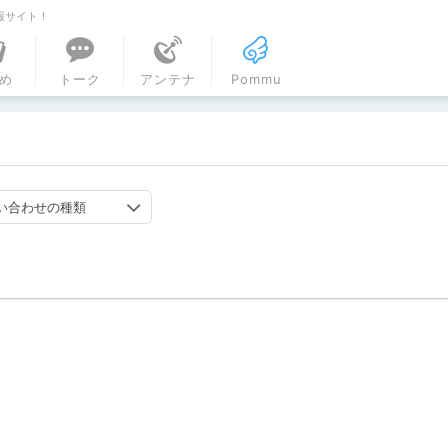
報サイト！
ル
め
トーク
アンテナ
Pommu
い合わせの種類