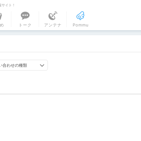
報サイト！
ル
め
トーク
アンテナ
Pommu
い合わせの種類