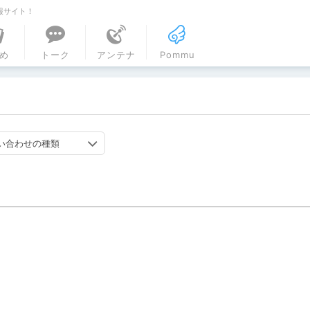
報サイト！
ル
め
トーク
アンテナ
Pommu
い合わせの種類