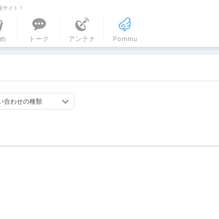
報サイト！
ル
め
トーク
アンテナ
Pommu
い合わせの種類