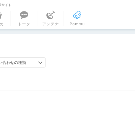
報サイト！
ル
め
トーク
アンテナ
Pommu
い合わせの種類