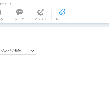
報サイト！
ル
め
トーク
アンテナ
Pommu
い合わせの種類