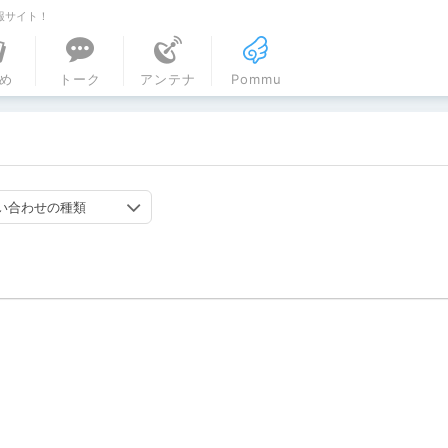
報サイト！
ル
め
トーク
アンテナ
Pommu
い合わせの種類