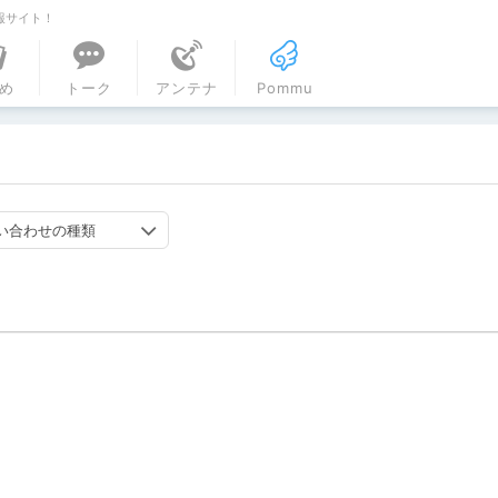
報サイト！
ル
め
トーク
アンテナ
Pommu
い合わせの種類