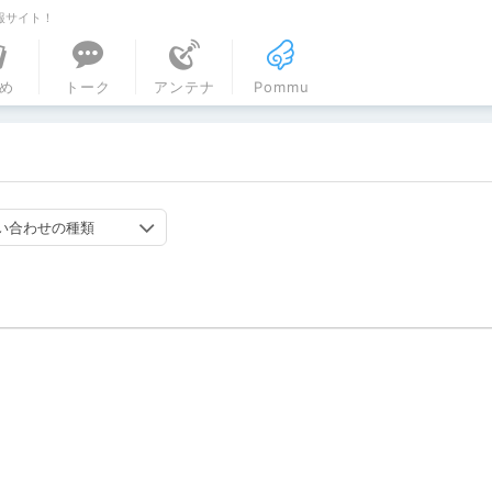
報サイト！
ル
め
トーク
アンテナ
Pommu
い合わせの種類