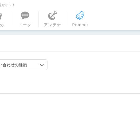
報サイト！
ル
め
トーク
アンテナ
Pommu
い合わせの種類