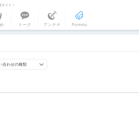
報サイト！
ル
め
トーク
アンテナ
Pommu
い合わせの種類