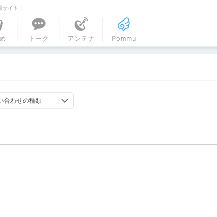
報サイト！
ル
め
トーク
アンテナ
Pommu
い合わせの種類