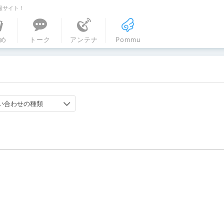
報サイト！
ル
め
トーク
アンテナ
Pommu
い合わせの種類