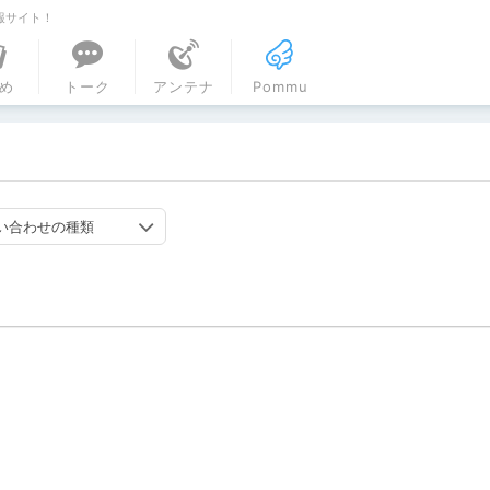
報サイト！
ル
め
トーク
アンテナ
Pommu
い合わせの種類