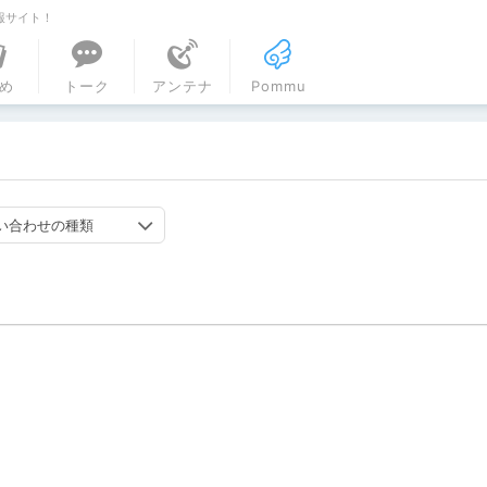
報サイト！
ル
め
トーク
アンテナ
Pommu
い合わせの種類