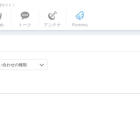
報サイト！
ル
め
トーク
アンテナ
Pommu
い合わせの種類