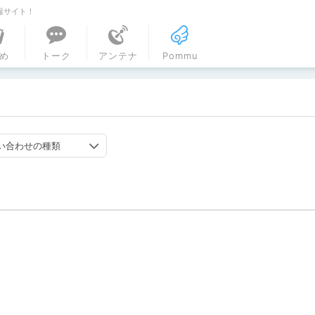
報サイト！
ル
め
トーク
アンテナ
Pommu
い合わせの種類