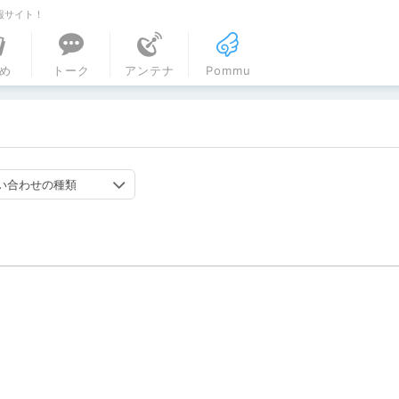
報サイト！
ル
め
トーク
アンテナ
Pommu
い合わせの種類