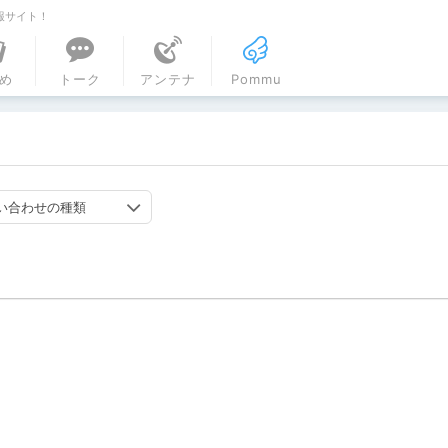
報サイト！
ル
め
トーク
アンテナ
Pommu
い合わせの種類