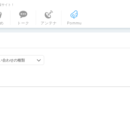
報サイト！
ル
め
トーク
アンテナ
Pommu
い合わせの種類