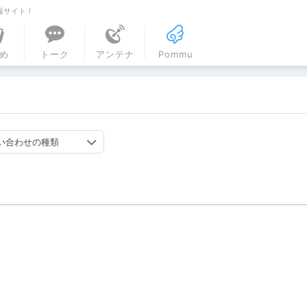
報サイト！
ル
め
トーク
アンテナ
Pommu
い合わせの種類