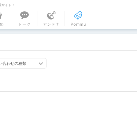
報サイト！
ル
め
トーク
アンテナ
Pommu
い合わせの種類