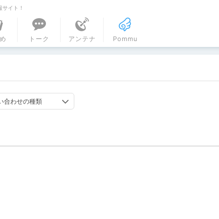
報サイト！
ル
め
トーク
アンテナ
Pommu
い合わせの種類