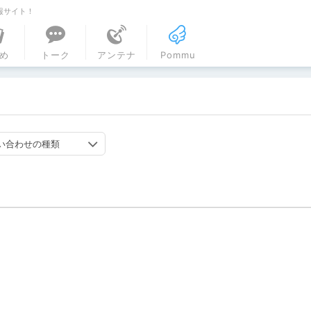
報サイト！
ル
め
トーク
アンテナ
Pommu
い合わせの種類