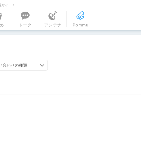
報サイト！
ル
め
トーク
アンテナ
Pommu
い合わせの種類