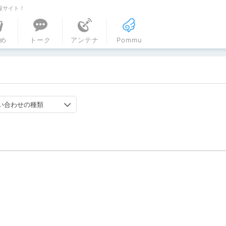
報サイト！
ル
め
トーク
アンテナ
Pommu
い合わせの種類