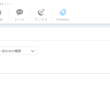
報サイト！
ル
め
トーク
アンテナ
Pommu
い合わせの種類