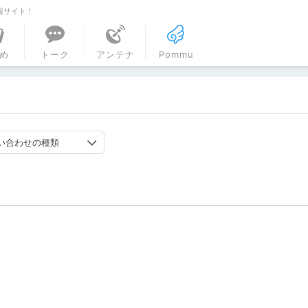
報サイト！
ル
め
トーク
アンテナ
Pommu
い合わせの種類