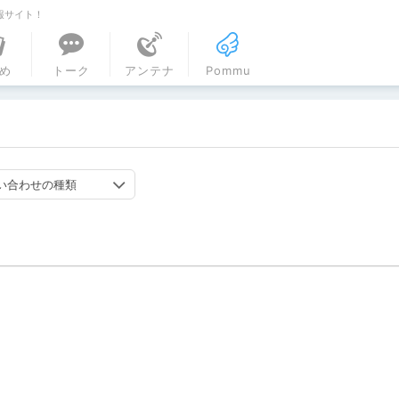
報サイト！
ル
め
トーク
アンテナ
Pommu
い合わせの種類